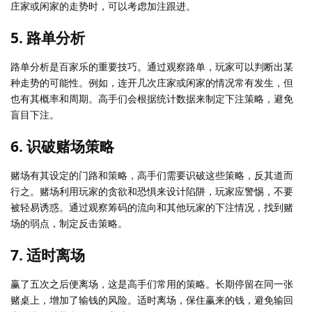
庄家或闲家的走势时，可以考虑加注跟进。
5. 路单分析
路单分析是百家乐的重要技巧。通过观察路单，玩家可以判断出某
种走势的可能性。例如，连开几次庄家或闲家的情况常有发生，但
也有其概率和周期。高手们会根据统计数据来制定下注策略，避免
盲目下注。
6. 识破赌场策略
赌场有其设定的门路和策略，高手们需要识破这些策略，反其道而
行之。赌场利用玩家的贪欲和恐惧来设计陷阱，玩家应警惕，不要
被轻易诱惑。通过观察筹码的流向和其他玩家的下注情况，找到赌
场的弱点，制定反击策略。
7. 适时离场
赢了五次之后便离场，这是高手们常用的策略。长期停留在同一张
赌桌上，增加了输钱的风险。适时离场，保住赢来的钱，避免输回