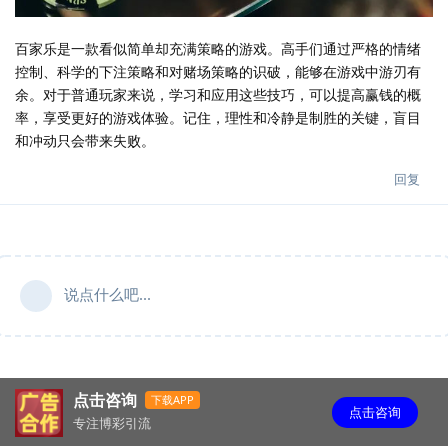
百家乐是一款看似简单却充满策略的游戏。高手们通过严格的情绪
控制、科学的下注策略和对赌场策略的识破，能够在游戏中游刃有
余。对于普通玩家来说，学习和应用这些技巧，可以提高赢钱的概
率，享受更好的游戏体验。记住，理性和冷静是制胜的关键，盲目
和冲动只会带来失败。
回复
说点什么吧...
点击咨询
下载APP
点击咨询
专注博彩引流