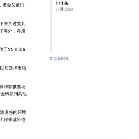
1
/
1
条
后，资金又被消
八月 2024
。
下来？过去几
了海外，考虑
. Kilda
最新回复
到以后选择市场
算牌客被赌场
资金转移到其他
充满诱惑的环境
工作来减轻倦