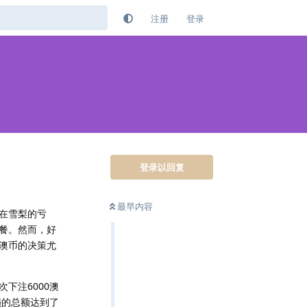
注册
登录
登录以回复
最早内容
在雪梨的亏
餐。然而，好
澳币的决策尤
下注6000澳
损的总额达到了