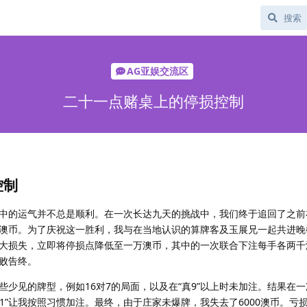
AG亚娱交流区
二十一点赌桌上的停损控制
控制
中的运气并不总是顺利。在一次长达九天的挑战中，我们终于追回了之前
澳币。为了庆祝这一胜利，我与在当地认识的算牌客及玉展兄一起共进晚
大损失，立即将停损点降低至一万澳币，其中的一次联合下注每手各两千
败告终。
少见的牌型，例如16对7的局面，以及在“真9”以上时未加注。结果在一次
11”让我按照习惯加注。最终，由于庄家未爆牌，我失去了6000澳币。亏