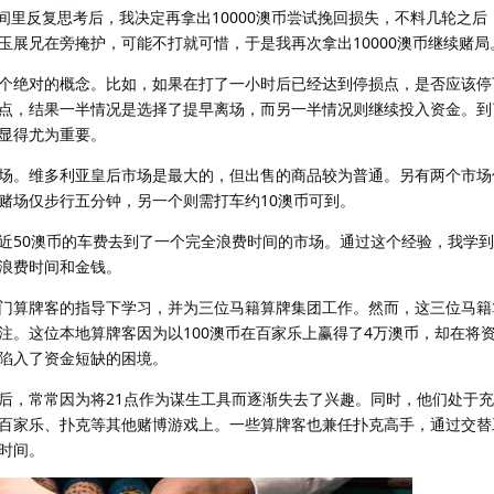
房间里反复思考后，我决定再拿出10000澳币尝试挽回损失，不料几轮之
玉展兄在旁掩护，可能不打就可惜，于是我再次拿出10000澳币继续赌局
个绝对的概念。比如，如果在打了一小时后已经达到停损点，是否应该停
点，结果一半情况是选择了提早离场，而另一半情况则继续投入资金。到
显得尤为重要。
。维多利亚皇后市场是最大的，但出售的商品较为普通。另有两个市场位于St
赌场仅步行五分钟，另一个则需打车约10澳币可到。
近50澳币的车费去到了一个完全浪费时间的市场。通过这个经验，我学
浪费时间和金钱。
门算牌客的指导下学习，并为三位马籍算牌集团工作。然而，这三位马籍
注。这位本地算牌客因为以100澳币在百家乐上赢得了4万澳币，却在将
陷入了资金短缺的困境。
后，常常因为将21点作为谋生工具而逐渐失去了兴趣。同时，他们处于
百家乐、扑克等其他赌博游戏上。一些算牌客也兼任扑克高手，通过交替
时间。