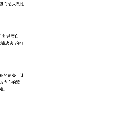
进而陷入恶性
判和过度自
能成功”的幻
积的债务，让
破内心的障
难。