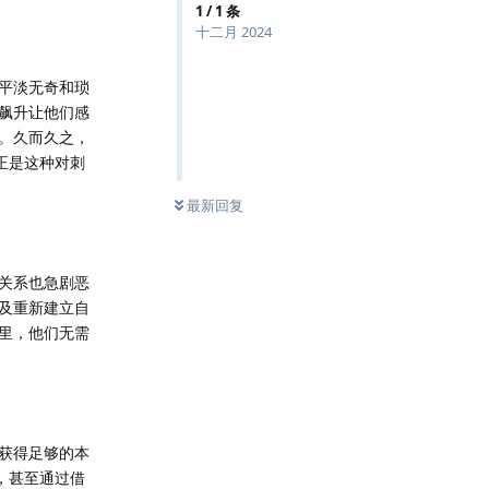
1
/
1
条
十二月 2024
平淡无奇和琐
飙升让他们感
。久而久之，
正是这种对刺
最新回复
关系也急剧恶
及重新建立自
里，他们无需
获得足够的本
，甚至通过借