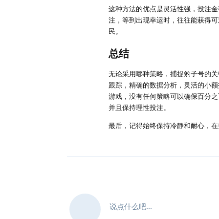
这种方法的优点是灵活性强，投注金
注，等到出现幸运时，往往能获得可
民。
总结
无论采用哪种策略，捕捉豹子号的关
跟踪，精确的数据分析，灵活的小额
游戏，没有任何策略可以确保百分之
并且保持理性投注。
最后，记得始终保持冷静和耐心，在
说点什么吧...