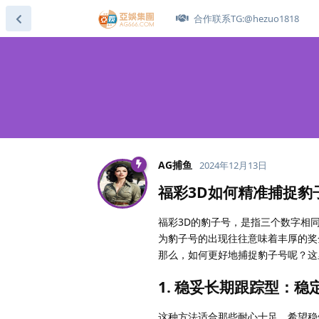
合作联系TG:@hezuo1818
AG捕鱼
2024年12月13日
福彩3D如何精准捕捉豹
福彩3D的豹子号，是指三个数字相同
为豹子号的出现往往意味着丰厚的奖
那么，如何更好地捕捉豹子号呢？这
1.
稳妥长期跟踪型：稳
这种方法适合那些耐心十足、希望稳