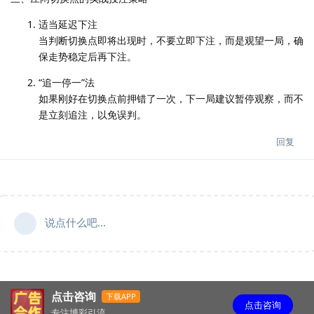
适当延迟下注
当判断切换点即将出现时，不要立即下注，而是观望一局，确
保走势稳定后再下注。
“追一停一”法
如果刚好在切换点前押错了一次，下一局建议暂停观察，而不
是立刻追注，以免误判。
回复
说点什么吧...
点击咨询
下载APP
点击咨询
专注博彩引流