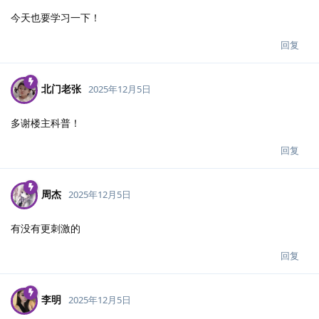
今天也要学习一下！
回复
北门老张
2025年12月5日
多谢楼主科普！
回复
周杰
2025年12月5日
有没有更刺激的
回复
李明
2025年12月5日