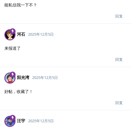
能私信我一下不？
回复
河石
2025年12月5日
来报道了
回复
阳光湾
2025年12月5日
好帖，收藏了！
回复
汪宇
2025年12月5日