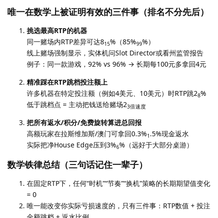
唯一在数学上被证明有效的三件事（排名不分先后）
挑选最高RTP的机器
同一赌场内RTP差异可达8
%（85%
%）
15
99
线上赌场强制显示，实体机问Slot Director或看州监管报告
例子：同一款游戏，92% vs 96% → 长期每100元多拿回4元
精准踩在RTP跳档投注额上
许多机器在特定投注额（例如4美元、10美元）时RTP跳2
%
8
低于跳档点 = 主动把钱送给赌场2
3倍速度
把所有返水/积分/免费旋转算进总回报
高额玩家在拉斯维加斯/澳门可拿回0.3%
.5%现金返水
1
实际把净House Edge压到3%
%（远好于大部分桌游）
6
数学铁律总结（三句话记住一辈子）
在固定RTP下，任何“时机”“节奏”“换机”策略的长期期望值变化
= 0
唯一能改变你实际亏损速度的，只有三件事：RTP数值 + 投注
金额跳档 + 返水比例