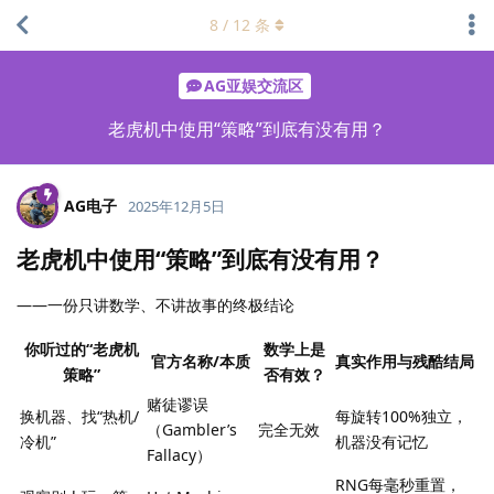
8
/
12
条
AG亚娱交流区
老虎机中使用“策略”到底有没有用？
AG电子
2025年12月5日
老虎机中使用“策略”到底有没有用？
——一份只讲数学、不讲故事的终极结论
你听过的“老虎机
数学上是
官方名称/本质
真实作用与残酷结局
策略”
否有效？
赌徒谬误
换机器、找“热机/
每旋转100%独立，
（Gambler’s
完全无效
冷机”
机器没有记忆
Fallacy）
RNG每毫秒重置，