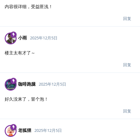
内容很详细，受益匪浅！
回复
小雨
2025年12月5日
楼主太有才了～
回复
咖啡跑腿
2025年12月5日
好久没来了，冒个泡！
回复
老狐狸
2025年12月5日