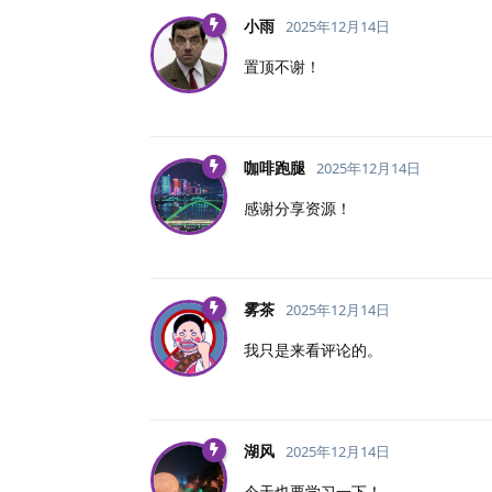
小雨
2025年12月14日
置顶不谢！
咖啡跑腿
2025年12月14日
感谢分享资源！
雾茶
2025年12月14日
我只是来看评论的。
湖风
2025年12月14日
今天也要学习一下！