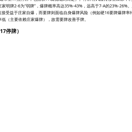
y）。庄家明牌2-6为“弱牌”，爆牌概率高达35%-43%，远高于7-A的23%-26
可直接受益于庄家自爆，而要牌则面临自身爆牌风险（例如硬16要牌爆牌率约
胜率低（主要依赖庄家爆牌），故需要牌改善手牌。
17停牌）