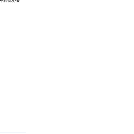
中停牌优势显
回复
回复