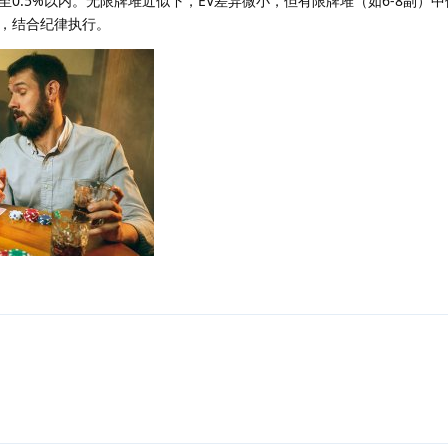
0.5%以内。无限牌堆近似下，EV差异微小，但有限牌堆（如6-8副）
，结合纪律执行。