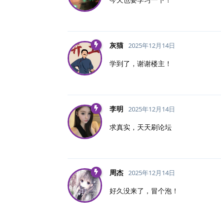
灰猫
2025年12月14日
学到了，谢谢楼主！
李明
2025年12月14日
求真实，天天刷论坛
周杰
2025年12月14日
好久没来了，冒个泡！