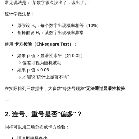
常见说法是：“某数字很久没出了，该出了。”
统计学做法是：
原假设 H₀：每个数字出现概率相等（10%）
备择假设 H₁：某数字出现概率异常
使用
卡方检验（Chi-square Test）
：
如果 p 值 > 显著性水平（如 0.05）
→ 偏差可视为随机波动
如果 p 值 < 0.05
→ 才能说“统计上显著不均”
在实际排列三数据中，大多数“冷热号现象”
无法通过显著性检验
。
—
2. 连号、重号是否“偏多”？
同样可以用二项分布或卡方检验：
理论概率是多少