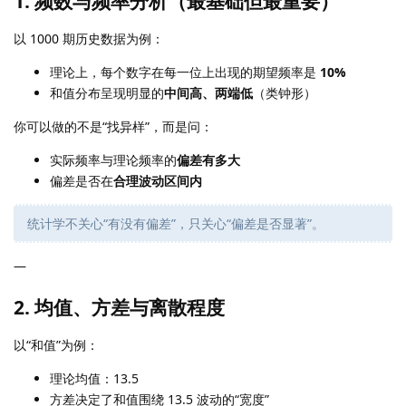
1. 频数与频率分析（最基础但最重要）
以 1000 期历史数据为例：
理论上，每个数字在每一位上出现的期望频率是
10%
和值分布呈现明显的
中间高、两端低
（类钟形）
你可以做的不是“找异样”，而是问：
实际频率与理论频率的
偏差有多大
偏差是否在
合理波动区间内
统计学不关心“有没有偏差”，只关心“偏差是否显著”。
—
2. 均值、方差与离散程度
以“和值”为例：
理论均值：13.5
方差决定了和值围绕 13.5 波动的“宽度”