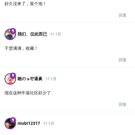
好久没来了，冒个泡！
回复
我们、仅此而已
11 1月
干货满满，收藏！
回复
吻の↘冭逼眞
11 1月
现在这种牛逼社区好少了
回复
niubi12317
11 1月