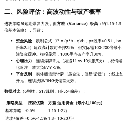
二、风险评估：高波动性与破产概率
进攻策略虽短期爆发力强，但
方差（Variance）极高
（约1.15-1.3
倍基本策略），导致：
资金风险
：凯利公式（f* = (p*b - q)/b，p=胜率≈0.51，b=
赔率2.5）建议高计数时全押25%，但实际需100-200倍最小
注资金缓冲。模拟显示，1000手内破产率升30%。
心理压力
：连续爆牌常见（如追11 vs 10失败5次），易情绪
化追注，放大负EV至-5%。
平台反制
：实体赌场禁计牌（虽合法，但易“后援”）；线上如
开元，连续洗牌/RNG使偏差无效。
数据对比
（6副牌，S17规则，Hi-Lo+偏差）：
策略类型
庄家优势
方差
适用资金（最小注100元）
基本策略
-0.5%
1.15
1-2万
进攻+偏差
+0.5%-1.5%
1.3+
10-20万+