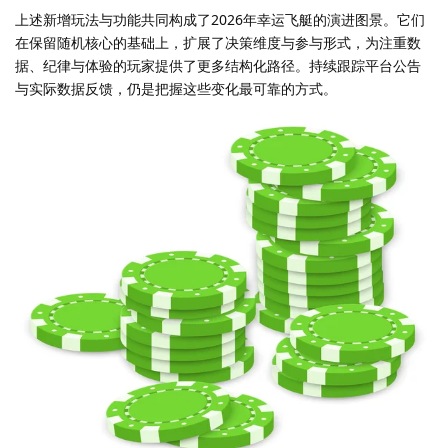
上述新增玩法与功能共同构成了2026年幸运飞艇的演进图景。它们
在保留随机核心的基础上，扩展了决策维度与参与形式，为注重数
据、纪律与体验的玩家提供了更多结构化路径。持续跟踪平台公告
与实际数据反馈，仍是把握这些变化最可靠的方式。