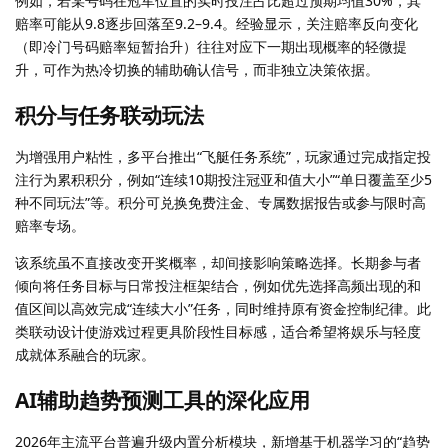
例如，若某号码在冠军位置的实时投注占比超过预期均值30%，其
赔率可能从9.8逐步回落至9.2–9.4。经验显示，关注赔率反向变化
（即冷门号码赔率短暂抬升）往往对应下一期出现概率的轻微提
升，可作为热冷切换的辅助确认信号，而非独立决策依据。
积分与任务联动玩法
为增强用户粘性，多平台推出“飞艇任务系统”，玩家通过完成指定投
注行为累积积分，例如“连续10期投注冠亚和值大小”“单日覆盖至少5
种不同玩法”等。积分可兑换免费注金、专属数据报告或参与限时高
赔率专场。
该系统虽不直接改变开奖概率，却间接影响策略选择。长期参与者
倾向将任务目标与日常投注框架结合，例如优先选择高频出现的和
值区间以高效完成“连续大小”任务，同时维持原有资金控制纪律。此
类联动设计使游戏过程更具阶段性目标感，适合希望将娱乐与轻度
成就体系融合的玩家。
AI辅助趋势预测工具的深化应用
2026年主流平台普遍升级内置分析模块，新增基于机器学习的“趋势