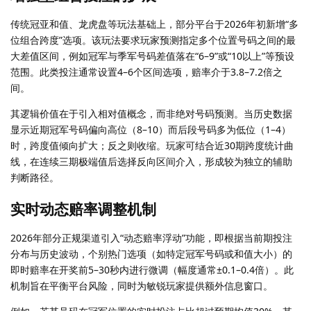
传统冠亚和值、龙虎盘等玩法基础上，部分平台于2026年初新增“多
位组合跨度”选项。该玩法要求玩家预测指定多个位置号码之间的最
大差值区间，例如冠军与季军号码差值落在“6–9”或“10以上”等预设
范围。此类投注通常设置4–6个区间选项，赔率介于3.8–7.2倍之
间。
其逻辑价值在于引入相对值概念，而非绝对号码预测。当历史数据
显示近期冠军号码偏向高位（8–10）而后段号码多为低位（1–4）
时，跨度值倾向扩大；反之则收缩。玩家可结合近30期跨度统计曲
线，在连续三期极端值后选择反向区间介入，形成较为独立的辅助
判断路径。
实时动态赔率调整机制
2026年部分正规渠道引入“动态赔率浮动”功能，即根据当前期投注
分布与历史波动，个别热门选项（如特定冠军号码或和值大小）的
即时赔率在开奖前5–30秒内进行微调（幅度通常±0.1–0.4倍）。此
机制旨在平衡平台风险，同时为敏锐玩家提供额外信息窗口。