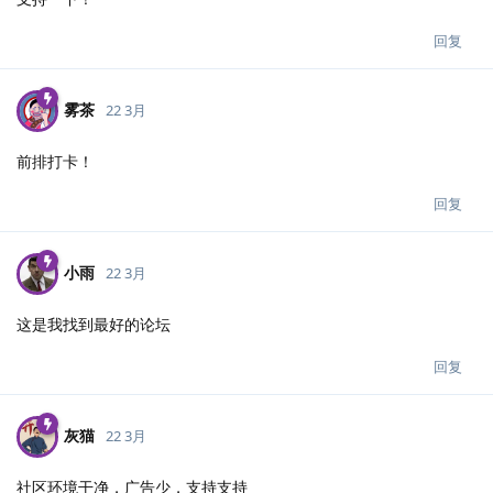
回复
雾茶
22 3月
前排打卡！
回复
小雨
22 3月
这是我找到最好的论坛
回复
灰猫
22 3月
社区环境干净，广告少，支持支持