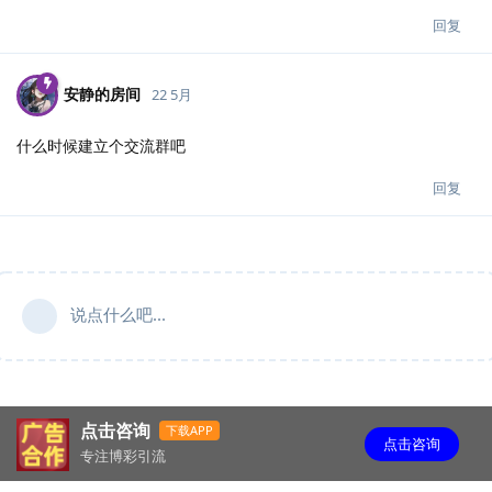
回复
安静的房间
22 5月
什么时候建立个交流群吧
回复
说点什么吧...
点击咨询
下载APP
点击咨询
专注博彩引流