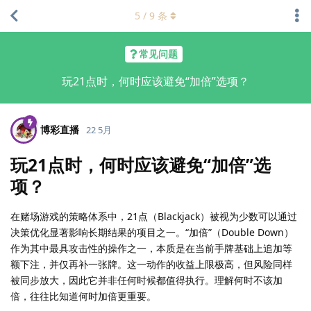
5
/
9
条
常见问题
玩21点时，何时应该避免“加倍”选项？
博彩直播
22 5月
玩21点时，何时应该避免“加倍”选
项？
在赌场游戏的策略体系中，21点（Blackjack）被视为少数可以通过
决策优化显著影响长期结果的项目之一。“加倍”（Double Down）
作为其中最具攻击性的操作之一，本质是在当前手牌基础上追加等
额下注，并仅再补一张牌。这一动作的收益上限极高，但风险同样
被同步放大，因此它并非任何时候都值得执行。理解何时不该加
倍，往往比知道何时加倍更重要。