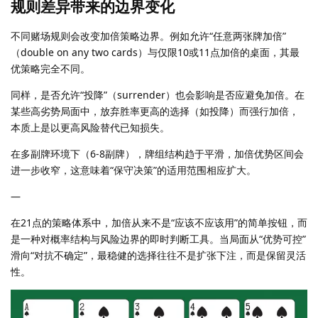
规则差异带来的边界变化
不同赌场规则会改变加倍策略边界。例如允许“任意两张牌加倍”
（double on any two cards）与仅限10或11点加倍的桌面，其最
优策略完全不同。
同样，是否允许“投降”（surrender）也会影响是否应避免加倍。在
某些高劣势局面中，放弃胜率更高的选择（如投降）而强行加倍，
本质上是以更高风险替代已知损失。
在多副牌环境下（6-8副牌），牌组结构趋于平滑，加倍优势区间会
进一步收窄，这意味着“保守决策”的适用范围相应扩大。
—
在21点的策略体系中，加倍从来不是“应该不应该用”的简单按钮，而
是一种对概率结构与风险边界的即时判断工具。当局面从“优势可控”
滑向“对抗不确定”，最稳健的选择往往不是扩张下注，而是保留灵活
性。