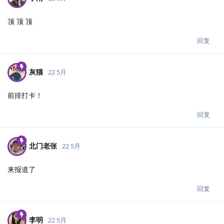
顶 顶 顶
回复
灰猫
22 5月
前排打卡！
回复
北门老张
22 5月
来报道了
回复
李明
22 5月