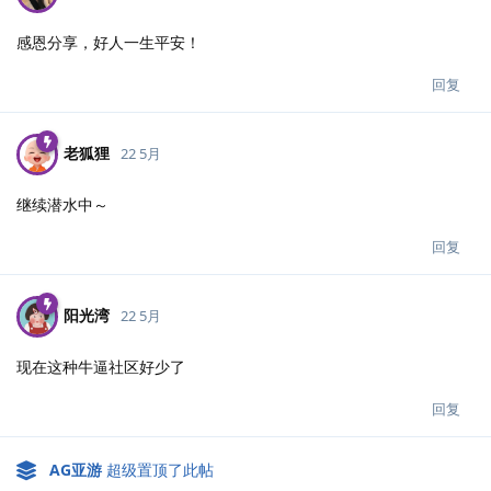
感恩分享，好人一生平安！
回复
老狐狸
22 5月
继续潜水中～
回复
阳光湾
22 5月
现在这种牛逼社区好少了
回复
AG亚游
超级置顶了此帖