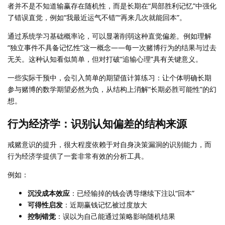
者并不是不知道输赢存在随机性，而是长期在“局部胜利记忆”中强化
了错误直觉，例如“我最近运气不错”“再来几次就能回本”。
通过系统学习基础概率论，可以显著削弱这种直觉偏差。例如理解
“独立事件不具备记忆性”这一概念——每一次赌博行为的结果与过去
无关。这种认知看似简单，但对打破“追输心理”具有关键意义。
一些实际干预中，会引入简单的期望值计算练习：让个体明确长期
参与赌博的数学期望必然为负，从结构上消解“长期必胜可能性”的幻
想。
行为经济学：识别认知偏差的结构来源
戒赌意识的提升，很大程度依赖于对自身决策漏洞的识别能力，而
行为经济学提供了一套非常有效的分析工具。
例如：
沉没成本效应
：已经输掉的钱会诱导继续下注以“回本”
可得性启发
：近期赢钱记忆被过度放大
控制错觉
：误以为自己能通过策略影响随机结果