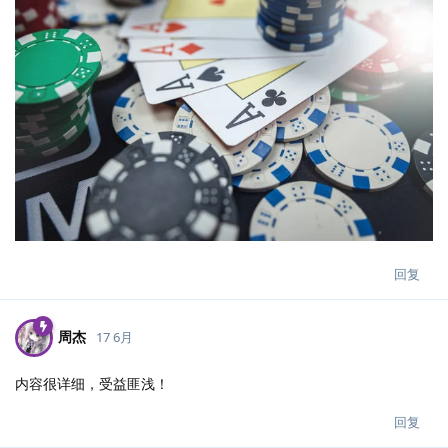
回复
周杰
17 6月
内容很详细，受益匪浅！
回复