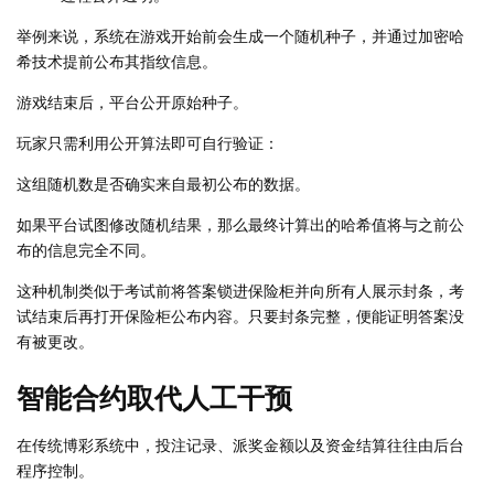
举例来说，系统在游戏开始前会生成一个随机种子，并通过加密哈
希技术提前公布其指纹信息。
游戏结束后，平台公开原始种子。
玩家只需利用公开算法即可自行验证：
这组随机数是否确实来自最初公布的数据。
如果平台试图修改随机结果，那么最终计算出的哈希值将与之前公
布的信息完全不同。
这种机制类似于考试前将答案锁进保险柜并向所有人展示封条，考
试结束后再打开保险柜公布内容。只要封条完整，便能证明答案没
有被更改。
智能合约取代人工干预
在传统博彩系统中，投注记录、派奖金额以及资金结算往往由后台
程序控制。