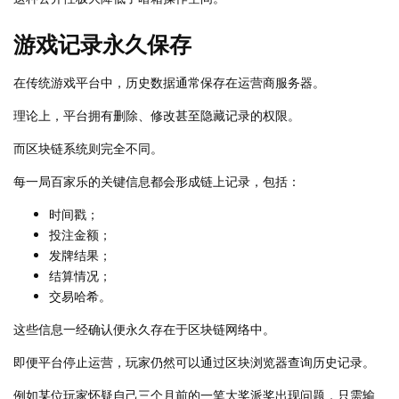
游戏记录永久保存
在传统游戏平台中，历史数据通常保存在运营商服务器。
理论上，平台拥有删除、修改甚至隐藏记录的权限。
而区块链系统则完全不同。
每一局百家乐的关键信息都会形成链上记录，包括：
时间戳；
投注金额；
发牌结果；
结算情况；
交易哈希。
这些信息一经确认便永久存在于区块链网络中。
即便平台停止运营，玩家仍然可以通过区块浏览器查询历史记录。
例如某位玩家怀疑自己三个月前的一笔大奖派奖出现问题，只需输