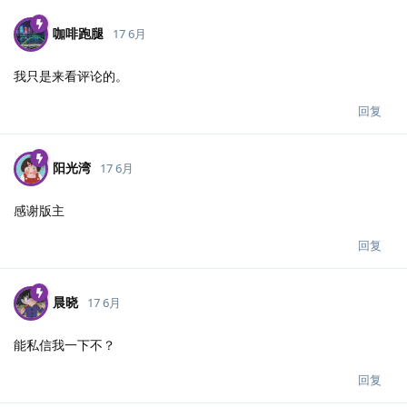
咖啡跑腿
17 6月
我只是来看评论的。
回复
阳光湾
17 6月
感谢版主
回复
晨晓
17 6月
能私信我一下不？
回复