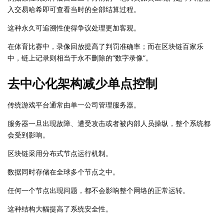
入交易哈希即可查看当时的全部结算过程。
这种永久可追溯性使得争议处理更加客观。
在体育比赛中，录像回放提高了判罚准确率；而在区块链百家乐
中，链上记录则相当于永不删除的“数字录像”。
去中心化架构减少单点控制
传统游戏平台通常由单一公司管理服务器。
服务器一旦出现故障、遭受攻击或者被内部人员操纵，整个系统都
会受到影响。
区块链采用分布式节点运行机制。
数据同时存储在全球多个节点之中。
任何一个节点出现问题，都不会影响整个网络的正常运转。
这种结构大幅提高了系统安全性。