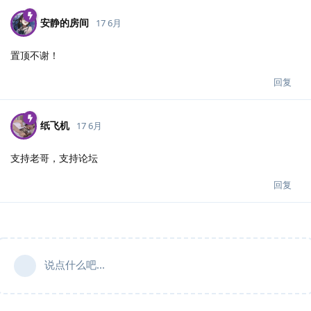
安静的房间
17 6月
置顶不谢！
回复
纸飞机
17 6月
支持老哥，支持论坛
回复
说点什么吧...