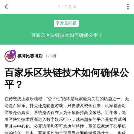
3
/
7
条
常见问题
百家乐区块链技术如何确保公平？
棋牌比赛博彩
17 6月
百家乐区块链技术如何确保公
平？
在传统线上娱乐领域，“公平性”始终是玩家最为关注的话题之一。无
论是百家乐、扑克还是轮盘游戏，只要涉及资金往来，玩家都会对
结果是否真实、系统是否存在人为干预保持高度敏感。近年来，随
着区块链技术逐渐进入数字娱乐行业，越来越多的平台开始尝试利
用其去中心化、公开透明和不可篡改的特性，重塑玩家对于公平机
制的信任。其中，百家乐作为全球最受欢迎的赌场游戏之一，也成