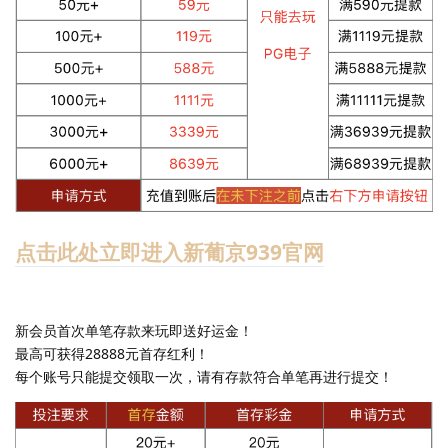
点击此处立即进入新葡京939官网
新会员首次单笔存款来玩即送好运金！
最高可获得28888元首存红利！
每个账号只能提交领取一次，请有存款符合单笔再进行提交！