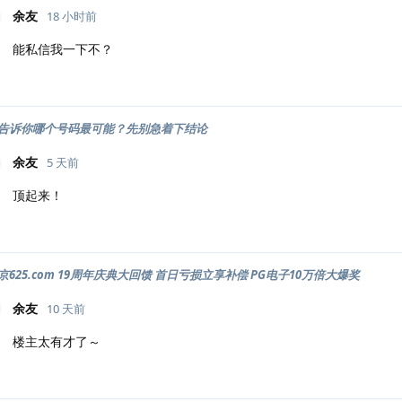
余友
18 小时前
能私信我一下不？
告诉你哪个号码最可能？先别急着下结论
余友
5 天前
顶起来！
625.com 19周年庆典大回馈 首日亏损立享补偿 PG电子10万倍大爆奖
余友
10 天前
楼主太有才了～