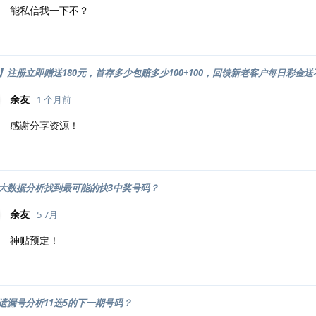
能私信我一下不？
乐】注册立即赠送180元，首存多少包赔多少100+100，回馈新老客户每日彩金送
余友
1 个月前
感谢分享资源！
大数据分析找到最可能的快3中奖号码？
余友
5 7月
神贴预定！
遗漏号分析11选5的下一期号码？