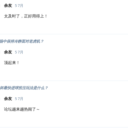
余友
5 7月
太及时了，正好用得上！
场中保持冷静面对老虎机？
余友
5 7月
顶起来！
世界杯最快进球投注玩法是什么？
余友
5 7月
论坛越来越热闹了～