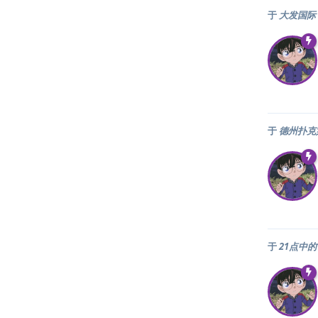
于
大发国际 
于
德州扑克
于
21点中