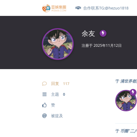
合作联系TG:@hezuo1818
余友
注册于
2025年11月12日
于
满世界都
回复
117
主题
0
赞
被提及
于
币圈“二