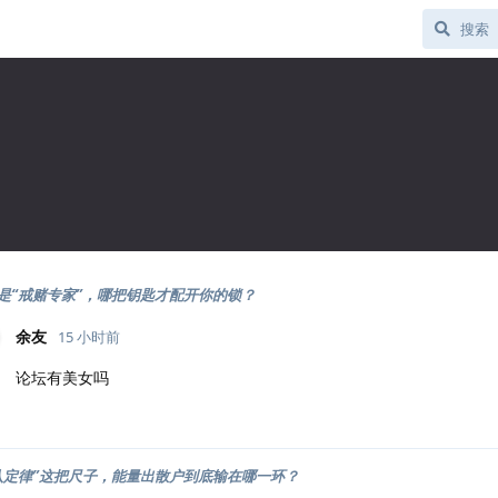
是“戒赌专家”，哪把钥匙才配开你的锁？
余友
15 小时前
论坛有美女吗
八定律”这把尺子，能量出散户到底输在哪一环？