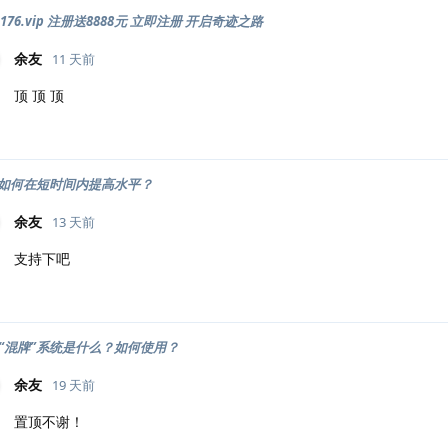
176.vip 注册送8888元 立即注册 开启奇迹之路
余友
11 天前
顶 顶 顶
如何在短时间内提高水平？
余友
13 天前
支持下吧
的“混牌”系统是什么？如何使用？
余友
19 天前
置顶不谢！