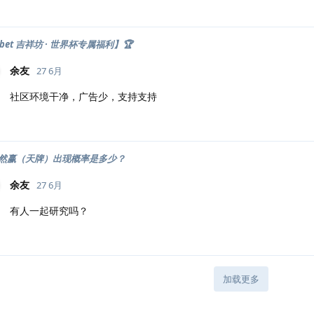
lbet 吉祥坊 · 世界杯专属福利】🏆
余友
27 6月
社区环境干净，广告少，支持支持
然赢（天牌）出现概率是多少？
余友
27 6月
有人一起研究吗？
加载更多