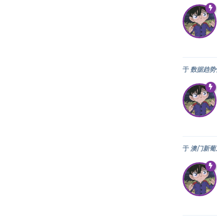
于
数据趋势
于
澳门新葡京