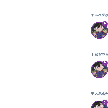
于
2026
于
福彩3D
于
大乐透冷