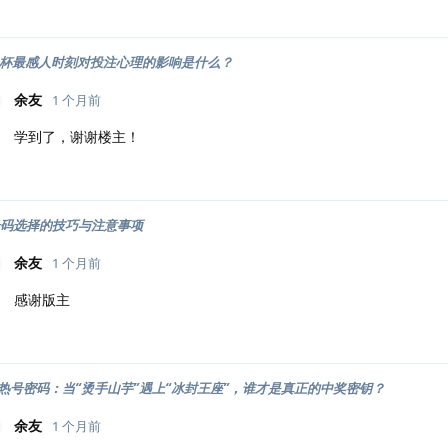
世界杯最感人时刻对投注心理的影响是什么？
余友
1 个月前
学到了，谢谢楼主！
号码选择的技巧与注意事项
余友
1 个月前
感谢版主
热号密码：当“烫手山芋”遇上“冰封王座”，谁才是真正的中奖密钥？
余友
1 个月前