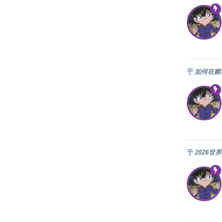
于
如何在赌
于
2026