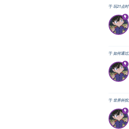
于
玩21点
于
如何通过
于
世界杯投