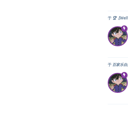
于
🏆【Wel
于
百家乐自