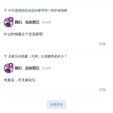
于
牛牛游戏的玩法适合新手吗？初学者指南
我们、仅此而已
29 6月
什么时候建立个交流群吧
回复
于
百家乐自然赢（天牌）出现概率是多少？
我们、仅此而已
27 6月
求真实，天天刷论坛
回复
加载更多