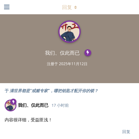
回复
我们、仅此而已
注册于
2025年11月12日
于
满世界都是“戒赌专家”，哪把钥匙才配开你的锁？
我们、仅此而已
17 小时前
内容很详细，受益匪浅！
回复